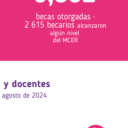
becas otorgadas ·
2 615 becarios
alcanzaron
algún nivel
del MCER
s y docentes
– agosto de 2024