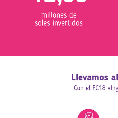
millones de
soles invertidos
Llevamos al
Con el FC18 «In