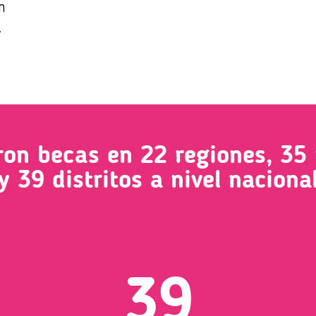
n
.
ron becas en 22 regiones, 35 
y 39 distritos a nivel naciona
39