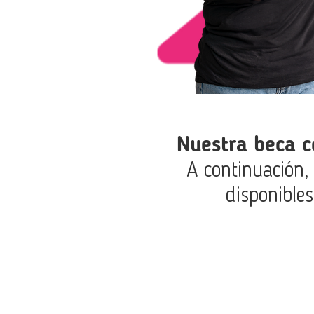
Información válida para el FC18 «Inglés Superior
(ejecución: sep. 2023 – ago. 2024).
Nuestra beca c
A continuación,
disponibles