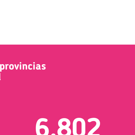
provincias
l
6,802