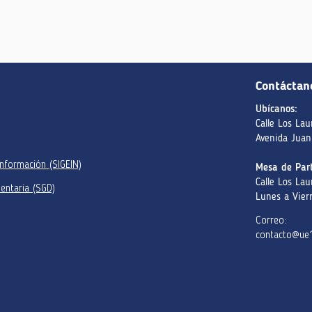
Contáctan
Ubícanos:
Calle Los Lau
Avenida Juan
información (SIGEIN)
Mesa de Part
Calle Los Lau
entaria (SGD)
Lunes a Vier
Correo:
contacto@ue