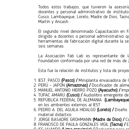
Todos estos trabajos, que tuvieron la asesor
docentes y personal administrativo de institut
Cusco, Lambayeque, Loreto, Madre de Dios, Tacna,
Martín y Ancash.
El segundo nivel denominado Capacitación en Fa
dirigido a docentes o personal administrativo
herramientas de fabricación digital durante la s
seis semanas.
La Asociación Fab Lab es representante de 
Foundation conformada por una red de más de 2
Esta fue la relación de institutos y lista de proye
IEST: PASCO
(Pasco) /
Miniplanta envasadora de l
PERÚ - JAPÓN
(Amazonas) /
Dosificador de alim
MANUEL ANTONIO HIERRO POZO
(Ayacucho) /
Imp
TÚPAC AMARU
(Cusco) /
Audiolibro emergente de
REPÚBLICA FEDERAL DE ALEMANIA
(Lambayeque-
en los ambientes externos al IEST
PEDRO A. DEL AGUILA HIDALGO
(Loreto) /
Diseño
material didáctico
JORGE BASADRE GROHMANN
(Madre de Dios) /
C
FRANCISCO DE PAULA GONZALES VIGIL
(Tacna) /
E