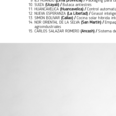
IES HUANDO
(Lima provincia) /
Packaging para ce
SUIZA
(Ucayali) /
Butaca antiestrés
HUANCAVELICA
(Huancavelica) /
Control automati
NUEVA ESPERANZA
(La Libertad) /
Girasol intelig
SIMON BOLIVAR
(Callao) /
Cocina solar hibrida int
NOR ORIENTAL DE LA SELVA
(San Martín) /
Empaqu
agroindustriales
CARLOS SALAZAR ROMERO
(Ancash) /
Sistema de