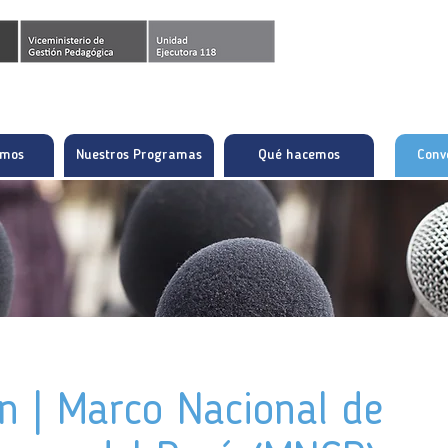
omos
Nuestros Programas
Qué hacemos
Conv
ón | Marco Nacional de