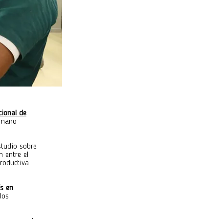
ional de
humano
studio sobre
 entre el
Productiva
ís en
los