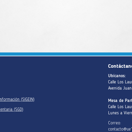
Contáctan
Ubícanos:
Calle Los Lau
Avenida Juan
información (SIGEIN)
Mesa de Part
Calle Los Lau
entaria (SGD)
Lunes a Vier
Correo:
contacto@ue