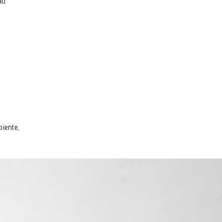
ad
iente,