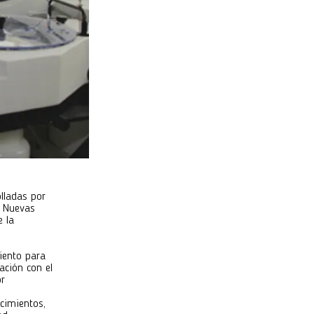
olladas por
y Nuevas
e la
iento para
ración con el
or
ocimientos,