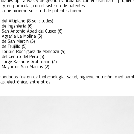
lidades operativas y de gestión vinculadas con el sistema de propied
l, y, en particular, con el sistema de patentes.
s que hicieron solicitud de patentes fueron:
del Altiplano (8 solicitudes)
 de Ingeniería (6)
l San Antonio Abad del Cusco (6)
 Agraria La Molina (5)
 de San Martín (5)
de Trujillo (5)
 Toribio Rodríguez de Mendoza (4)
 del Centro del Perú (3)
l Jorge Basadre Grohmann (3)
l Mayor de San Marcos (2).
andados fueron de biotecnología, salud, higiene, nutrición, medioamb
as, electrónica, entre otros.