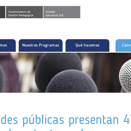
omos
Nuestros Programas
Qué hacemos
Conv
ades públicas presentan 