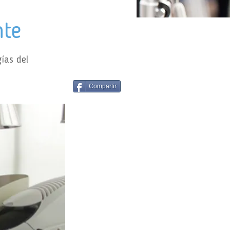
nte
ías del
Compartir