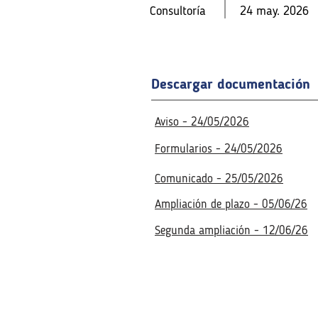
Consultoría
24 may. 2026
Consultoría
Consultoría
24 may. 2026
24 may. 2026
Fecha de la reunión virtual
Descargar documentación
Fecha de la reunión virtual
17 jun. 2026
3:00 p. m.
17 jun. 2026
3:00 p. m.
Aviso - 24/05/2026
Formularios - 24/05/2026
Comunicado - 25/05/2026
Ampliación de plazo - 05/06/26
Segunda ampliación - 12/06/26