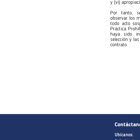
y (vi) apropiac
Por tanto, s
observar los m
todo acto sos
Práctica Prohi
haya sido in
selección y la
contrato.
Contáctan
Ubícanos: