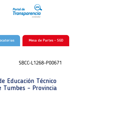
ocatorias
Mesa de Partes - SGD
SBCC-L1268-P00671
SBCC-L1268-P00671
SBCC-L1268-P00671
de Educación Técnico
de Educación Técnico
de Educación Técnico
e Tumbes - Provincia
e Tumbes - Provincia
e Tumbes - Provincia