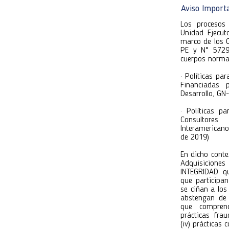
y envíalos d
Aviso Import
Atentamente
Los procesos 
Atentamente
Unidad Ejec
Unidad Ejecut
Unidad Ejec
marco de los 
PE y N° 5729/
cuerpos norma
· Políticas pa
Financiadas 
Desarrollo, G
· Políticas p
Consultore
Interamerican
de 2019)
En dicho conte
Adquisicione
INTEGRIDAD qu
que participa
se ciñan a lo
abstengan de 
que comprende
prácticas fraud
(iv) prácticas 