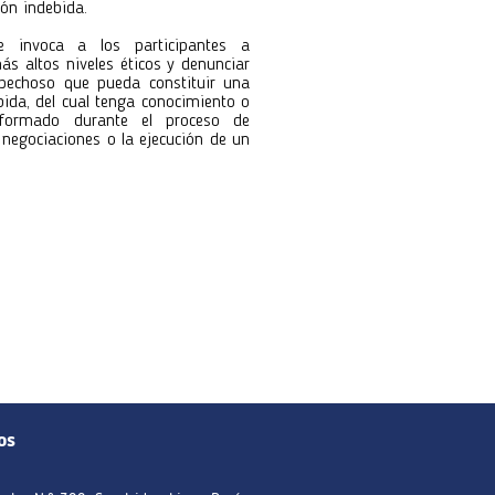
ión indebida.
e invoca a los participantes a
ás altos niveles éticos y denunciar
pechoso que pueda constituir una
bida, del cual tenga conocimiento o
formado durante el proceso de
s negociaciones o la ejecución de un
os