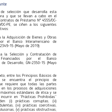
e forma rápida y segura.
ante
de selección que desarrolla esta
utora 118
ora y que se llevan a cabo en el
utora 118
Contratos de Préstamo N° 4555/OC-
OC-PE, se ciñen a los siguientes
tivos:
ra la Adquisición de Bienes y Obras
por el Banco Interamericano de
N-2349-15 (Mayo de 2019)
ara la Selección y Contratación de
s Financiados por el Banco
o de Desarrollo, GN-2350-15 (Mayo
xto, entre los Principios Básicos de
s se encuentra el principio de
e requiere que todas las partes
n en los procesos de adquisiciones
s máximos estándares de ética y se
incurrir en “Prácticas Prohibidas”
n: (i) prácticas corruptas; (ii)
ulentas; (iii) prácticas coercitivas;
colusorias; (v) prácticas obstructivas;