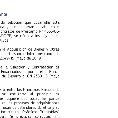
formultario, carga tus documentos
e forma rápida y segura.
e forma rápida y segura.
ante
utora 118
de selección que desarrolla esta
utora 118
ora y que se llevan a cabo en el
Contratos de Préstamo N° 4555/OC-
OC-PE, se ciñen a los siguientes
tivos:
ra la Adquisición de Bienes y Obras
por el Banco Interamericano de
N-2349-15 (Mayo de 2019)
ara la Selección y Contratación de
s Financiados por el Banco
o de Desarrollo, GN-2350-15 (Mayo
xto, entre los Principios Básicos de
s se encuentra el principio de
e requiere que todas las partes
n en los procesos de adquisiciones
s máximos estándares de ética y se
incurrir en “Prácticas Prohibidas”
n: (i) prácticas corruptas; (ii)