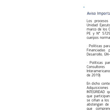
completa el 
y envíalos d
y envíalos d
Atentamente
Aviso Import
Atentamente
Unidad Ejec
Los procesos 
Unidad Ejec
Unidad Ejecut
marco de los 
PE y N° 5729/
cuerpos norma
· Políticas pa
Financiadas 
Desarrollo, G
· Políticas p
Consultore
1/2024
Interamerican
1/2024
de 2019)
En dicho conte
Adquisicione
INTEGRIDAD qu
que participa
se ciñan a lo
abstengan de 
que comprende