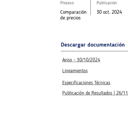
Proceso
Proceso
Publicación
Publicación
Comparació
30 oct. 2024
Comparació
Comparación
30 oct. 2024
30 oct. 2024
n de precios
n de precios
de precios
Fecha de la reunión virtual
Fecha de la reunión virtual
Descargar documentación
Aviso - 30/10/2024
Lineamientos
Especificaciones Técnicas
Publicación de Resultados | 26/1