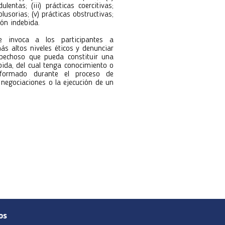
ulentas; (iii) prácticas coercitivas;
colusorias; (v) prácticas obstructivas;
ión indebida.
e invoca a los participantes a
ás altos niveles éticos y denunciar
pechoso que pueda constituir una
bida, del cual tenga conocimiento o
formado durante el proceso de
s negociaciones o la ejecución de un
os