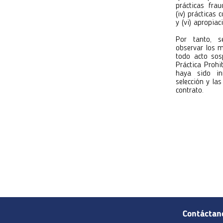
prácticas fraud
(iv) prácticas 
y (vi) apropiac
Por tanto, s
observar los m
todo acto sos
Práctica Prohi
haya sido in
selección y la
contrato.
Contáctan