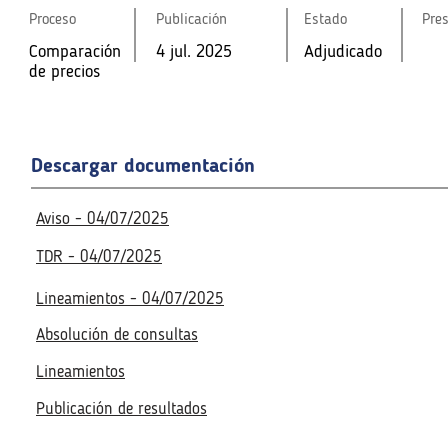
Comparació
4 jul. 2025
Adjudicado
Comparació
4 jul. 2025
Adjudicado
Proceso
Publicación
Estado
Pre
n de precios
n de precios
Comparación
4 jul. 2025
Adjudicado
de precios
Fecha de la reunión virtual
Fecha de la reunión virtual
Acceso a la reunión virtua
Acceso a la reunión virtua
No disponible
Descargar documentación
No disponible
Aviso - 04/07/2025
TDR - 04/07/2025
Lineamientos - 04/07/2025
Absolución de consultas
Lineamientos
Publicación de resultados