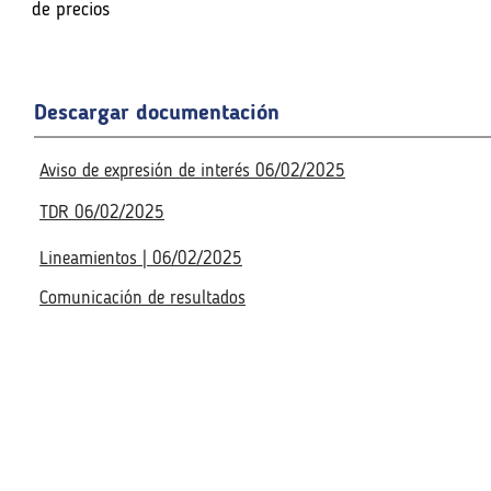
n de precios
de precios
Fecha de la reunión virtual
Fecha de la reunión virtual
Descargar documentación
Acceso a la reunión virtua
Acceso a la reunión virtua
No disponible
No disponible
Aviso de expresión de interés 06/02/2025
TDR 06/02/2025
Lineamientos | 06/02/2025
Comunicación de resultados