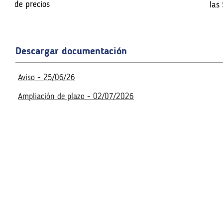
n de precios
de precios
las
las
Fecha de la reunión virtual
Fecha de la reunión virtual
Descargar documentación
Acceso a la reunión virtua
Acceso a la reunión virtua
No disponible
Aviso - 25/06/26
No disponible
Ampliación de plazo - 02/07/2026