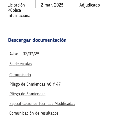
Pública
Internaciona
Licitación
2 mar. 2025
Adjudicado
Internaciona
l
Pública
l
Internacional
Fecha de la reunión virtual
Fecha de la reunión virtual
6 mar. 2025
11:00 a. m.
Acceso a la reunión virtua
6 mar. 2025
11:00 a. m.
Acceso a la reunión virtua
Realizado
Realizado
Descargar documentación
Aviso - 02/03/25
Fe de erratas
Comunicado
Pliego de Enmiendas 46 Y 47
Pliego de Enmiendas
Especificaciones Técnicas Modificadas
Comunicación de resultados