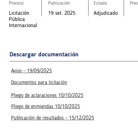
Proceso
Proceso
Publicación
Publicación
Estado
Estado
Pre
Pre
Licitación
19 set. 2025
Adjudicado
Licitación
Licitación
19 set. 2025
19 set. 2025
Adjudicado
Adjudicado
Pública
Pública
Pública
Internaciona
Internaciona
Internacional
l
l
Fecha de la reunión virtual
Fecha de la reunión virtual
Acceso a la reunión virtua
Acceso a la reunión virtua
Descargar documentación
No disponible
No disponible
Aviso - 19/09/2025
Documentos para licitación
Pliego de aclaraciones 10/10/2025
Pliego de enmiendas 10/10/2025
Publicación de resultados - 15/12/2025