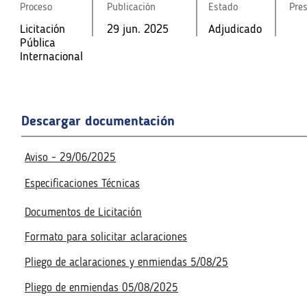
Proceso
Proceso
Publicación
Publicación
Estado
Estado
Pre
Pre
Licitación
29 jun. 2025
Adjudicado
Licitación
Licitación
29 jun. 2025
29 jun. 2025
Adjudicado
Adjudicado
Pública
Pública
Pública
Internaciona
Internaciona
Internacional
l
l
Fecha de la reunión virtual
Fecha de la reunión virtual
7 jul. 2025
11:00 a. m.
Acceso a la reunión virtua
7 jul. 2025
11:00 a. m.
Acceso a la reunión virtua
Descargar documentación
Realizado
Realizado
Aviso - 29/06/2025
Especificaciones Técnicas
Documentos de Licitación
Formato para solicitar aclaraciones
Pliego de aclaraciones y enmiendas 5/08/25
Pliego de enmiendas 05/08/2025