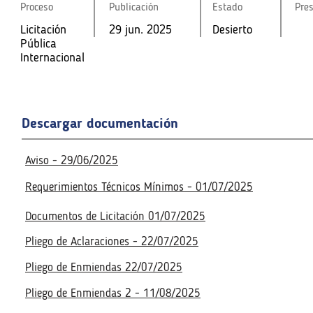
Proceso
Proceso
Publicación
Publicación
Estado
Estado
Pre
Pre
Licitación
29 jun. 2025
Desierto
Licitación
Licitación
29 jun. 2025
29 jun. 2025
Desierto
Desierto
Pública
Pública
Pública
Internaciona
Internaciona
Internacional
l
l
Fecha de la reunión virtual
Fecha de la reunión virtual
4 jul. 2025
4:00 p. m.
Acceso a la reunión virtua
4 jul. 2025
4:00 p. m.
Acceso a la reunión virtua
Descargar documentación
Realizado
Realizado
Aviso - 29/06/2025
Requerimientos Técnicos Mínimos - 01/07/2025
Documentos de Licitación 01/07/2025
Pliego de Aclaraciones - 22/07/2025
Pliego de Enmiendas 22/07/2025
Pliego de Enmiendas 2 - 11/08/2025