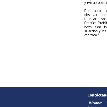
y (vi) apropiac
Por tanto, s
observar los m
todo acto sos
Práctica Prohi
haya sido in
selección y la
contrato."
Contáctan
Ubícanos: