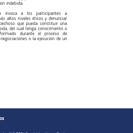
ión indebida.
e invoca a los participantes a
ás altos niveles éticos y denunciar
pechoso que pueda constituir una
bida, del cual tenga conocimiento o
formado durante el proceso de
s negociaciones o la ejecución de un
os