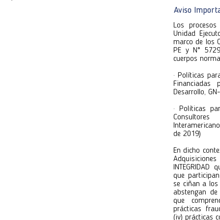
Atentamente
Aviso Import
Unidad Ejec
Unidad Ejec
Los procesos 
Unidad Ejecut
marco de los 
PE y N° 5729/
cuerpos norma
· Políticas pa
n - 15/06/25
n - 15/06/25
Financiadas 
Desarrollo, G
· Políticas p
Consultore
Interamerican
 de Plazo)
de 2019)
 de Plazo)
En dicho conte
Adquisicione
INTEGRIDAD qu
 de Plazo)
 de Plazo)
que participa
se ciñan a lo
025)
abstengan de 
025)
que comprende
prácticas fraud
(iv) prácticas 