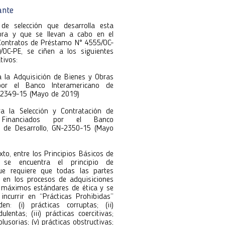
ante
utora 118
utora 118
de selección que desarrolla esta
ora y que se llevan a cabo en el
Contratos de Préstamo N° 4555/OC-
OC-PE, se ciñen a los siguientes
tivos:
ra la Adquisición de Bienes y Obras
por el Banco Interamericano de
N-2349-15 (Mayo de 2019)
ara la Selección y Contratación de
s Financiados por el Banco
o de Desarrollo, GN-2350-15 (Mayo
xto, entre los Principios Básicos de
s se encuentra el principio de
e requiere que todas las partes
n en los procesos de adquisiciones
s máximos estándares de ética y se
incurrir en “Prácticas Prohibidas”
n: (i) prácticas corruptas; (ii)
ulentas; (iii) prácticas coercitivas;
colusorias; (v) prácticas obstructivas;