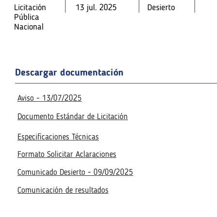
Licitación
13 jul. 2025
Desierto
Licitación
Licitación
13 jul. 2025
13 jul. 2025
Desierto
Desierto
Pública
Pública
Pública
Nacional
Nacional
Nacional
Fecha de la reunión virtual
Fecha de la reunión virtual
16 jul. 2025
10:00 a. m.
Acceso a la reunión virtua
16 jul. 2025
10:00 a. m.
Acceso a la reunión virtua
Descargar documentación
Realizado
Realizado
Aviso - 13/07/2025
Documento Estándar de Licitación
Especificaciones Técnicas
Formato Solicitar Aclaraciones
Comunicado Desierto - 09/09/2025
Comunicación de resultados