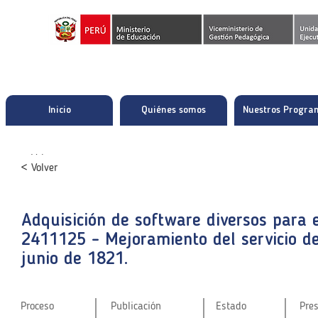
Inicio
Quiénes somos
Nuestros Progra
< Volver
< Volver
< Volver
Adquisición de software diversos para 
Adquisición de software diversos para 
Adquisición de software diversos para 
2411125 - Mejoramiento del servicio de
2411125 - Mejoramiento del servicio de
2411125 - Mejoramiento del servicio de
junio de 1821.
junio de 1821.
junio de 1821.
Proceso
Publicación
Estado
Pre
Proceso
Proceso
Publicación
Publicación
Estado
Estado
Pre
Pre