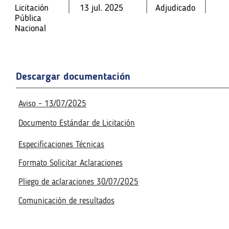
Licitación
13 jul. 2025
Adjudicado
Licitación
Licitación
13 jul. 2025
13 jul. 2025
Adjudicado
Adjudicado
Pública
Pública
Pública
Nacional
Nacional
Nacional
Fecha de la reunión virtual
Fecha de la reunión virtual
16 jul. 2025
11:00 a. m.
Acceso a la reunión virtua
16 jul. 2025
11:00 a. m.
Acceso a la reunión virtua
Descargar documentación
Realizado
Realizado
Aviso - 13/07/2025
Documento Estándar de Licitación
Especificaciones Técnicas
Formato Solicitar Aclaraciones
Pliego de aclaraciones 30/07/2025
Comunicación de resultados