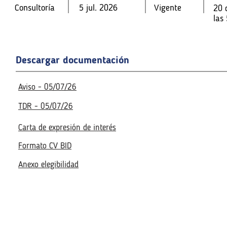
Consultoría
5 jul. 2026
Vigente
20 
Consultoría
Consultoría
5 jul. 2026
5 jul. 2026
Vigente
Vigente
20 
20 
las
las
las
Fecha de la reunión virtual
Descargar documentación
Fecha de la reunión virtual
Acceso a la reunión virtua
Acceso a la reunión virtua
No disponible
Aviso - 05/07/26
No disponible
TDR - 05/07/26
Carta de expresión de interés
Formato CV BID
Anexo elegibilidad