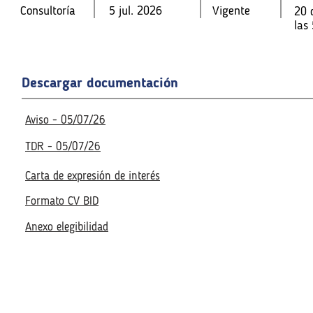
Consultoría
5 jul. 2026
Vigente
20 
Consultoría
Consultoría
5 jul. 2026
5 jul. 2026
Vigente
Vigente
20 
20 
las
las
las
Fecha de la reunión virtual
Descargar documentación
Fecha de la reunión virtual
Acceso a la reunión virtua
Acceso a la reunión virtua
No disponible
Aviso - 05/07/26
No disponible
TDR - 05/07/26
Carta de expresión de interés
Formato CV BID
Anexo elegibilidad