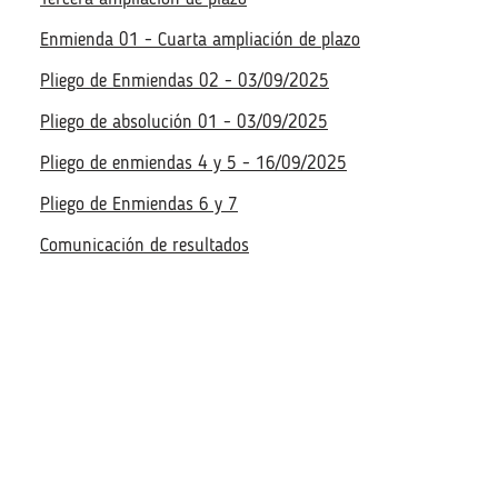
Enmienda 01 - Cuarta ampliación de plazo
Pliego de Enmiendas 02 - 03/09/2025
Pliego de absolución 01 - 03/09/2025
Pliego de enmiendas 4 y 5 - 16/09/2025
Descargar documentación
Descargar documentación
Pliego de Enmiendas 6 y 7
Aviso - 12/05/2025
Aviso - 12/05/2025
Comunicación de resultados
TDR- 12/05/2025
TDR- 12/05/2025
Formularios - 12/05/2025
Formularios - 12/05/2025
Primera ampliación de plazo
Primera ampliación de plazo
Segunda ampliación de plazo - 26/05/25
Segunda ampliación de plazo - 26/05/25
Tercera ampliación de plazo
Tercera ampliación de plazo
Enmienda 01 - Cuarta ampliación de plazo
Enmienda 01 - Cuarta ampliación de plazo