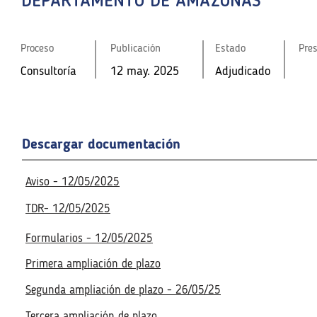
DEPARTAMENTO DE AMAZONAS
Proceso
Publicación
Estado
Pre
Proceso
Publicación
Estado
Pre
Consultoría
12 may. 2025
Adjudicado
Consultoría
Proceso
12 may. 2025
Publicación
Adjudicado
Estado
Pre
Consultoría
12 may. 2025
Adjudicado
Fecha de la reunión virtual
Fecha de la reunión virtual
Acceso a la reunión virtua
Acceso a la reunión virtua
Descargar documentación
No disponible
No disponible
Aviso - 12/05/2025
TDR- 12/05/2025
Formularios - 12/05/2025
Primera ampliación de plazo
Segunda ampliación de plazo - 26/05/25
Tercera ampliación de plazo