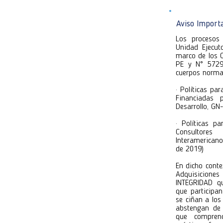
Atentamente
Atentamente
Aviso Import
Unidad Ejec
Unidad Ejec
Los procesos 
Unidad Ejecut
marco de los 
PE y N° 5729/
cuerpos norma
· Políticas pa
Financiadas 
Desarrollo, G
· Políticas p
Consultore
Interamerican
de 2019)
En dicho conte
Adquisicione
INTEGRIDAD qu
que participa
se ciñan a lo
abstengan de 
que comprende