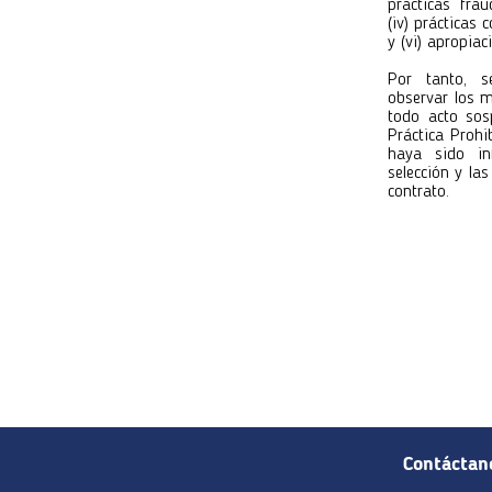
prácticas fraud
(iv) prácticas 
y (vi) apropiac
Por tanto, s
observar los m
todo acto sos
Práctica Prohi
haya sido in
selección y la
contrato.
Contáctan