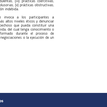
ulentas; (iii) prácticas coercitivas;
colusorias; (v) prácticas obstructivas;
ión indebida.
e invoca a los participantes a
ás altos niveles éticos y denunciar
pechoso que pueda constituir una
bida, del cual tenga conocimiento o
formado durante el proceso de
s negociaciones o la ejecución de un
os