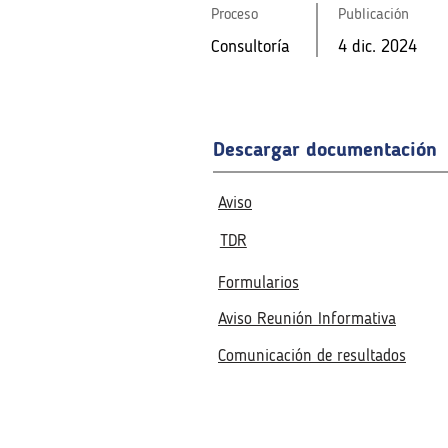
Consultoría
4 dic. 2024
Consultoría
Proceso
4 dic. 2024
Publicación
Consultoría
4 dic. 2024
Fecha de la reunión virtual
Fecha de la reunión virtual
16 dic. 2024
4:00 p. m.
16 dic. 2024
4:00 p. m.
Descargar documentación
Aviso
TDR
Formularios
Aviso Reunión Informativa
Comunicación de resultados