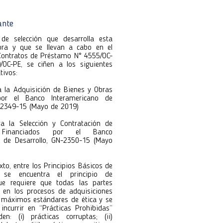
ante
utora 118
utora 118
de selección que desarrolla esta
ora y que se llevan a cabo en el
Contratos de Préstamo N° 4555/OC-
OC-PE, se ciñen a los siguientes
tivos:
ra la Adquisición de Bienes y Obras
por el Banco Interamericano de
N-2349-15 (Mayo de 2019)
ara la Selección y Contratación de
s Financiados por el Banco
o de Desarrollo, GN-2350-15 (Mayo
xto, entre los Principios Básicos de
s se encuentra el principio de
e requiere que todas las partes
n en los procesos de adquisiciones
s máximos estándares de ética y se
incurrir en “Prácticas Prohibidas”
n: (i) prácticas corruptas; (ii)