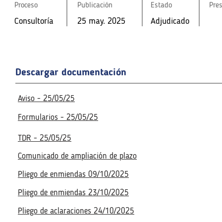
Proceso
Proceso
Publicación
Publicación
Estado
Estado
Pre
Pre
Consultoría
25 may. 2025
Adjudicado
Consultoría
Consultoría
25 may. 2025
25 may. 2025
Adjudicado
Adjudicado
Fecha de la reunión virtual
Fecha de la reunión virtual
Descargar documentación
Acceso a la reunión virtua
Acceso a la reunión virtua
No disponible
Aviso - 25/05/25
No disponible
Formularios - 25/05/25
TDR - 25/05/25
Comunicado de ampliación de plazo
Pliego de enmiendas 09/10/2025
Pliego de enmiendas 23/10/2025
Pliego de aclaraciones 24/10/2025