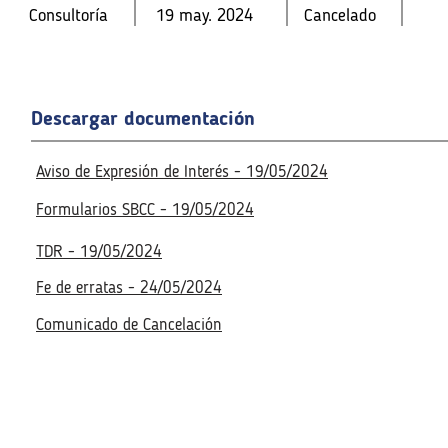
Consultoría
19 may. 2024
Cancelado
Consultoría
Consultoría
19 may. 2024
19 may. 2024
Cancelado
Cancelado
Fecha de la reunión virtual
Fecha de la reunión virtual
Descargar documentación
27 may. 2024
3:00 p. m.
Acceso a la reunión virtua
27 may. 2024
3:00 p. m.
Acceso a la reunión virtua
Realizado
Aviso de Expresión de Interés - 19/05/2024
Realizado
Formularios SBCC - 19/05/2024
TDR - 19/05/2024
Fe de erratas - 24/05/2024
Comunicado de Cancelación