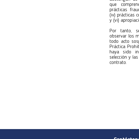
que comprende
prácticas fraud
(iv) prácticas 
y (vi) apropiac
Por tanto, s
observar los m
todo acto sos
Práctica Prohi
haya sido in
selección y la
contrato.