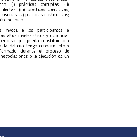
n: (i) prácticas corruptas; (ii)
ulentas; (iii) prácticas coercitivas;
colusorias; (v) prácticas obstructivas;
ión indebida.
e invoca a los participantes a
ás altos niveles éticos y denunciar
pechoso que pueda constituir una
bida, del cual tenga conocimiento o
formado durante el proceso de
s negociaciones o la ejecución de un