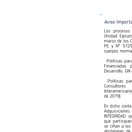
completa el 
y envíalos d
y envíalos d
Atentamente
Atentamente
Aviso Import
Unidad Ejec
Unidad Ejec
Los procesos 
Unidad Ejecut
marco de los 
PE y N° 5729/
cuerpos norma
· Políticas pa
Financiadas 
Desarrollo, G
· Políticas p
Consultore
Interamerican
de 2019)
En dicho conte
Adquisicione
INTEGRIDAD qu
que participa
se ciñan a lo
abstengan de 