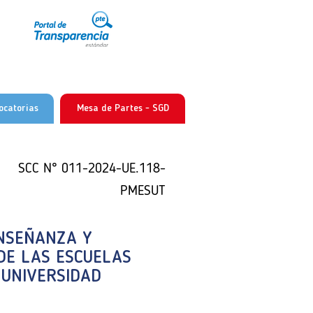
ocatorias
Mesa de Partes - SGD
 N° 011-2024-UE.118-PMESUT
 N° 011-2024-UE.118-PMESUT
SCC N° 011-2024-UE.118-
PMESUT
ENSEÑANZA Y
ENSEÑANZA Y
 DE LAS ESCUELAS
 DE LAS ESCUELAS
ENSEÑANZA Y
 UNIVERSIDAD
 UNIVERSIDAD
 DE LAS ESCUELAS
 UNIVERSIDAD