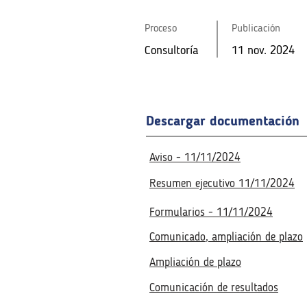
Proceso
Publicación
Consultoría
11 nov. 2024
Consultoría
Proceso
11 nov. 2024
Publicación
Consultoría
11 nov. 2024
Fecha de la reunión virtual
Fecha de la reunión virtual
18 nov. 2024
4:00 p. m.
18 nov. 2024
4:00 p. m.
Descargar documentación
Aviso - 11/11/2024
Resumen ejecutivo 11/11/2024
Formularios - 11/11/2024
Comunicado, ampliación de plazo
Ampliación de plazo
Comunicación de resultados