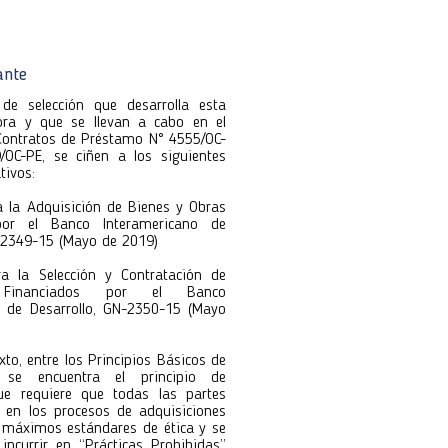
formultario, carga tus documentos
e forma rápida y segura.
e forma rápida y segura.
ante
utora 118
utora 118
de selección que desarrolla esta
ora y que se llevan a cabo en el
Contratos de Préstamo N° 4555/OC-
OC-PE, se ciñen a los siguientes
tivos:
ra la Adquisición de Bienes y Obras
por el Banco Interamericano de
N-2349-15 (Mayo de 2019)
ara la Selección y Contratación de
s Financiados por el Banco
o de Desarrollo, GN-2350-15 (Mayo
xto, entre los Principios Básicos de
s se encuentra el principio de
e requiere que todas las partes
n en los procesos de adquisiciones
s máximos estándares de ética y se
incurrir en “Prácticas Prohibidas”