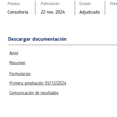
Consultoría
22 nov. 2024
Adjudicado
Consultoría
Proceso
22 nov. 2024
Publicación
Adjudicado
Estado
Pre
Consultoría
22 nov. 2024
Adjudicado
Fecha de la reunión virtual
Fecha de la reunión virtual
28 nov. 2024
4:00 p. m.
Acceso a la reunión virtua
28 nov. 2024
4:00 p. m.
Acceso a la reunión virtua
Descargar documentación
Realizado
Realizado
Aviso
Resumen
Formularios
Primera ampliación 05/12/2024
Comunicación de resultados