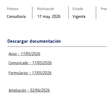
Proceso
Publicación
Estado
Pre
Proceso
Proceso
Publicación
Publicación
Estado
Estado
Pre
Pre
Consultoría
17 may. 2026
Vigente
Consultoría
Consultoría
17 may. 2026
17 may. 2026
Vigente
Vigente
Fecha de la reunión virtual
Fecha de la reunión virtual
Descargar documentación
21 may. 2026
11:00 a. m.
Acceso a la reunión virtua
21 may. 2026
11:00 a. m.
Acceso a la reunión virtua
Disponible
Aviso - 17/05/2026
Disponible
Comunicado - 17/05/2026
Formularios - 17/05/2026
Ampliación - 02/06/2026