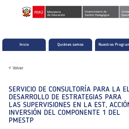
Inicio
Quiénes somos
Nuestros Progra
< Volver
< Volver
< Volver
SERVICIO DE CONSULTORÍA PARA LA 
SERVICIO DE CONSULTORÍA PARA LA 
SERVICIO DE CONSULTORÍA PARA LA 
DESARROLLO DE ESTRATEGIAS PARA
DESARROLLO DE ESTRATEGIAS PARA
DESARROLLO DE ESTRATEGIAS PARA
LAS SUPERVISIONES EN LA EST, ACCIÓ
LAS SUPERVISIONES EN LA EST, ACCIÓ
LAS SUPERVISIONES EN LA EST, ACCIÓ
INVERSIÓN DEL COMPONENTE 1 DEL
INVERSIÓN DEL COMPONENTE 1 DEL
INVERSIÓN DEL COMPONENTE 1 DEL
PMESTP
PMESTP
PMESTP