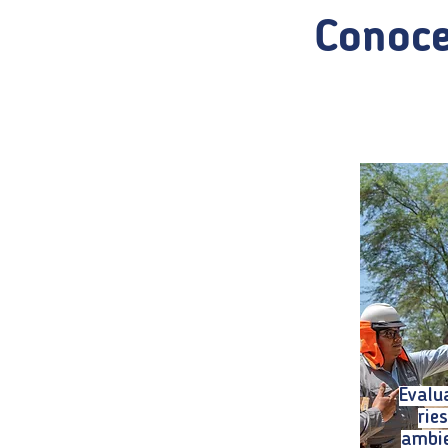
Conoce
Evalu
rie
ambie