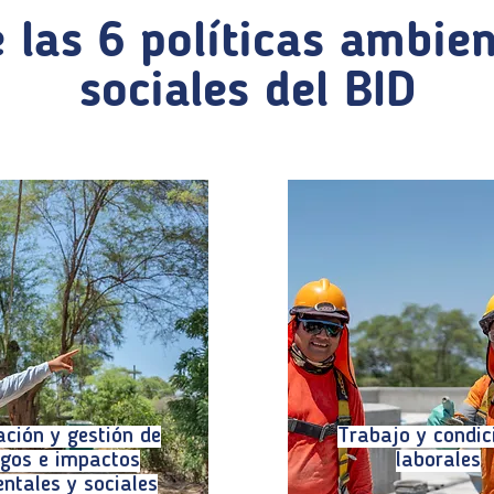
 las 6 políticas ambien
sociales del BID
ación y gestión de
Trabajo y condic
sgos e impactos
laborales
ntales y sociales