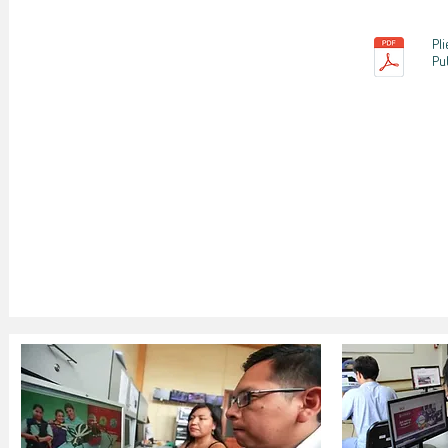
Pl
Pu