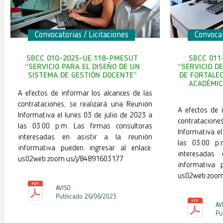
Convocatorias / Licitaciones
Convocat
SBCC 010-2023-UE.118-PMESUT
SBCC 011-
“SERVICIO PARA EL DISEÑO DE UN
“SERVICIO D
SISTEMA DE GESTIÓN DOCENTE”
DE FORTALEC
ACADÉMIC
A efectos de informar los alcances de las
contrataciones, se realizará una Reunión
A efectos de 
Informativa el lunes 03 de julio de 2023 a
contratacione
las 03:00 p.m. Las firmas consultoras
Informativa el
interesadas en asistir a la reunión
las 03:00 p.
informativa pueden ingresar al enlace:
interesadas
us02web.zoom.us/j/84891603177
informativa 
us02web.zoom
AVISO
Publicado 26
/06
/2023
AV
Pu