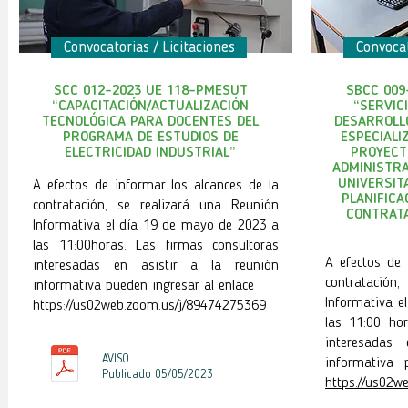
Convocatorias / Licitaciones
Convocat
SCC 012-2023 UE 118–PMESUT
SBCC 009-
“CAPACITACIÓN/ACTUALIZACIÓN
“SERVIC
TECNOLÓGICA PARA DOCENTES DEL
DESARROLL
PROGRAMA DE ESTUDIOS DE
ESPECIALI
ELECTRICIDAD INDUSTRIAL”
PROYECT
ADMINISTRA
UNIVERSIT
A efectos de informar los alcances de la
PLANIFICA
contratación, se realizará una Reunión
CONTRATA
Informativa el día 19 de mayo de 2023 a
las 11:00horas. Las firmas consultoras
A efectos de 
interesadas en asistir a la reunión
contratación
informativa pueden ingresar al enlace
Informativa e
https://us02web.zoom.us/j/89474275369
las 11:00 hor
interesadas
AVISO
informativa 
Publicado 05
/05/2023
https://us02w