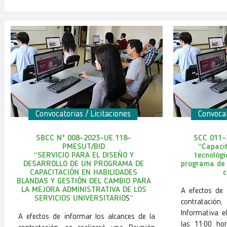
Convocatorias / Licitaciones
Convocat
SBCC N° 008-2023-UE.118-
SCC 011-
PMESUT/BID
“
Capacit
“
SERVICIO PARA EL DISEÑO Y
tecnológi
DESARROLLO DE UN PROGRAMA DE
programa de 
CAPACITACIÓN EN HABILIDADES
c
BLANDAS Y GESTIÓN DEL CAMBIO PARA
LA MEJORA ADMINISTRATIVA DE LOS
A efectos de 
SERVICIOS UNIVERSITARIO
S
”
contratación
Informativa e
A efectos de informar los alcances de la
las 11:00 hor