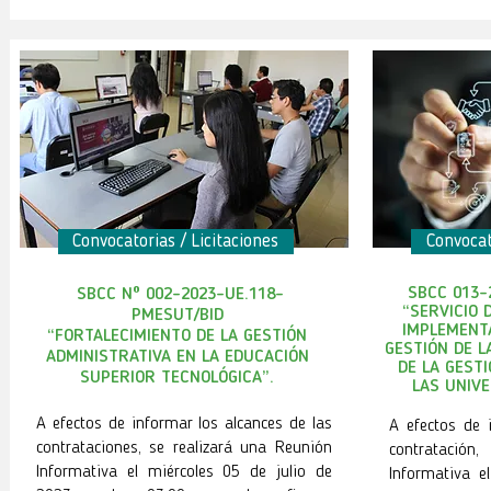
Convocatorias / Licitaciones
Convocat
SBCC 013-
SBCC Nº 002-2023-UE.118-
“SERVICIO 
PMESUT/BID
IMPLEMENTA
“FORTALECIMIENTO DE LA GESTIÓN
GESTIÓN DE L
ADMINISTRATIVA EN LA EDUCACIÓN
DE LA GEST
SUPERIOR TECNOLÓGICA
”.
LAS UNIVE
A efectos de informar los alcances de las
A efectos de 
contrataciones, se realizará una Reunión
contratación,
Informativa el miércoles 05 de julio de
Informativa e