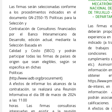
INGENIERÍA D
MECATRÓNI
Las firmas serán seleccionadas conforme
NACIONAL DE
a los procedimientos indicados en el
DE TRUJILLO 
- DEPARTA
documento GN-2350-15 Políticas para la
Selección y
Las firmas el
Contratación de Consultores financiados
deberán propo
por el Banco Interamericano de
experiencia en 
Desarrollo, edición actual, mediante la
indicado (a tr
Selección Basada en
de trabajos 
Calidad y Costo (SBCC) y podrán
condiciones 
participar todas las firmas de países de
cumplimiento d
origen que sean elegibles, según se
etc.). Asimi
especifica en dichas
información en
Políticas
obtener 
(http://www.iadb.org/procurement).
https://www.pm
A efectos de informar los alcances de la
de-interes, en
contratación, se realizará una Reunión
información 
Informativa el día 08 de marzo de 2024
podrán asocia
a las 11:00
calificaciones.
horas. Las firmas consultoras
A efectos de 
interesadas en asistir a la reunión