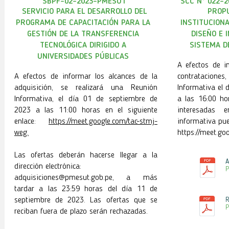
SBPF-02-2023-PMESUT
SCC N° 022-2
SERVICIO PARA EL DESARROLLO DEL
PROPU
PROGRAMA DE CAPACITACIÓN PARA LA
INSTITUCIONA
GESTIÓN DE LA TRANSFERENCIA
DISEÑO E 
TECNOLÓGICA DIRIGIDO A
SISTEMA D
UNIVERSIDADES PÚBLICAS
A efectos de i
A efectos de informar los alcances de la
contrataciones
adquisición, se realizará una Reunión
Informativa el 
Informativa, el día 01 de septiembre de
a las 16:00 ho
2023 a las 11:00 horas en el siguiente
interesadas 
enlace:
https://meet.google.com/tac-stmj-
informativa pue
weg.
https://meet.go
Las ofertas deberán hacerse llegar a la
A
dirección electrónica:
P
adquisiciones@pmesut.gob.pe
, a más
tardar a las 23:59 horas del día 11 de
septiembre de 2023. Las ofertas que se
R
P
reciban fuera de plazo serán rechazadas.